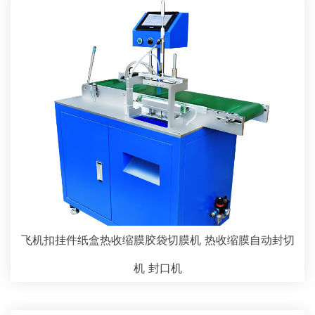
飞机扣挂件纸盒热收缩膜胶袋切膜机 热收缩膜自动封切
机 封口机